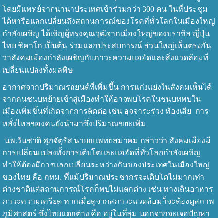
โดยมีแพทย์จากนานาประเทศเข้าร่วมกว่า 300 คน ในที่ประชุม
ได้หารือแลกเปลี่ยนถึงสถานการณ์ของโรคที่ทั่วโลกในเมืองใหญ่
กำลังเผชิญ ได้เชิญผู้ทรงคุณวุฒิจากเมืองใหญ่ของบราซิล ญี่ปุ่น
ไทย ชิคาโก เป็นต้น ร่วมแลกประสบการณ์ ส่วนใหญ่เห็นตรงกัน
ว่าสังคมเมืองกำลังเผชิญกับภาวะความแออัดและสิ่งแวดล้อมที่
เปลี่ยนแปลงทั้งมลพิษ
อากาศจากปริมาณรถยนต์ที่เพิ่มขึ้น การแก่งแย่งในสังคมเห็นได้
จากคนชนบทย้ายเข้าสู่เมืองทำให้อาจพบโรคในชนบทพบใน
เมืองเพิ่มขึ้นที่เกิดจากการติดต่อ เช่น อุจจาระร่วง ท้องเสีย การ
หลั่งไหลของคนยังนำมาซึ่งปริมาณขยะเพิ่ม
นพ.วันชาติ ศุภจัตุรัส นายกแพทยสมาคม กล่าวว่า สังคมเมืองมี
การเปลี่ยนแปลงทั้งการเติบโตและแออัดที่ทั่วโลกกำลังเผชิญ
ทำให้ต้องมีการแลกเปลี่ยนระหว่างกันของประเทศในเมืองใหญ่
ของไทย คือ กทม. ที่แม้ปริมาณประชากรจะเติบโตไม่มากเท่า
ต่างชาติแต่สถานการณ์โรคก็พบไม่แตกต่าง เช่น ทางเดินอาหาร
ภาวะความเครียด หากเมื่อดูจากสภาวะแวดล้อมก็จะต้องดูสภาพ
ภูมิศาสตร์ ซึ่งไทยแตกต่าง คือ อยู่ในที่ลุ่ม นอกจากจะเจอปัญหา