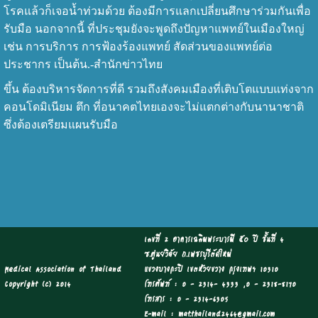
โรคแล้วก็เจอน้ำท่วมด้วย ต้องมีการแลกเปลี่ยนศึกษาร่วมกันเพื่อ
รับมือ นอกจากนี้ ที่ประชุมยังจะพูดถึงปัญหาแพทย์ในเมืองใหญ่
เช่น การบริการ การฟ้องร้องแพทย์ สัดส่วนของแพทย์ต่อ
ประชากร เป็นต้น.-สำนักข่าวไทย
ขึ้น ต้องบริหารจัดการที่ดี รวมถึงสังคมเมืองที่เติบโตแบบแท่งจาก
คอนโดมิเนียม ตึก ที่อนาคตไทยเองจะไม่แตกต่างกับนานาชาติ
ซึ่งต้องเตรียมแผนรับมือ
เลขที่ 2 อาคารเฉลิมพระบารมี ๕๐ ปี ชั้นที่ 4
ซ.ศูนย์วิจัย ถ.เพชรบุรีตัดใหม่
Medical Association of Thailand
แขวงบางกะปิ เขตห้วยขวาง กรุงเทพฯ 10310
Copyright (c) 2014
โทรศัพท์ : 0 - 2314- 4333 ,0 - 2318-8170
โทรสาร : 0 - 2314-6305
E-mail : mat.thailand2464@gmail.com