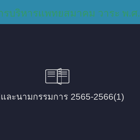
รบริหารแพทยสมาคม วาระ พ.ศ.