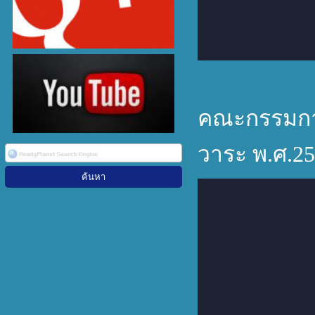
คณะกรรมกา
วาระ พ.ศ.25